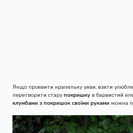
Якщо проявити крапельку уяви, взяти улюблен
перетворити стару
покришку
в барвистий ел
клумбами з покришок своїми руками
можна пе