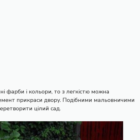
і фарби і кольори, то з легкістю можна
емент прикраси двору. Подібними мальовничими
ретворити цілий сад.