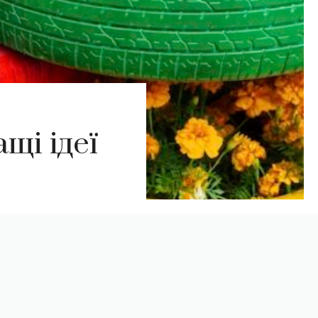
щі ідеї