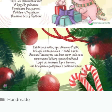
Категорії
Handmade