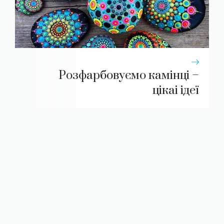
Розфарбовуємо камінці –
цікаі ідеї