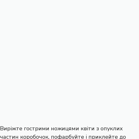
Виріжте гострими ножицями квіти з опуклих
частин коробочок, пофарбуйте і приклейте до