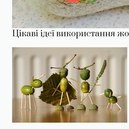
Цікаві ідеї використання жо