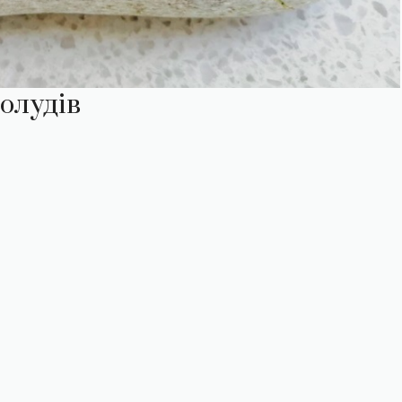
олудів