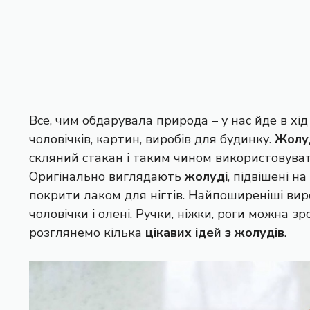
Все, чим обдарувала природа – у нас йде в хід
чоловічків, картин, виробів для будинку.
Жолу
скляний стакан і таким чином використовува
Оригінально виглядають
жолуді
, підвішені 
покрити лаком для нігтів. Найпоширеніші виро
чоловічки і олені. Ручки, ніжки, роги можна зр
розглянемо кілька
цікавих ідей з жолудів
.