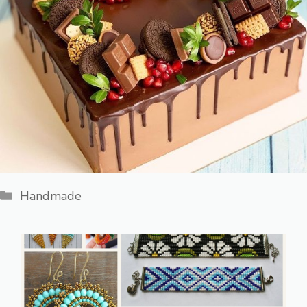
Категорії
Handmade