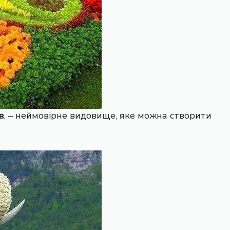
в
, – неймовірне видовище, яке можна створити