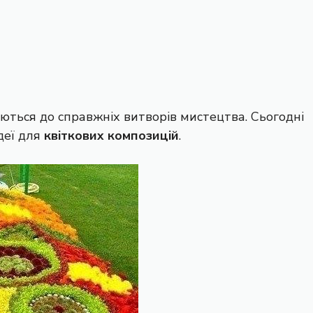
ються до справжніх витворів мистецтва. Сьогодні
деї для
квіткових композицій
.