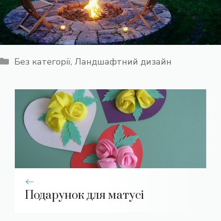
Категорії
Без категорії
,
Ландшафтний дизайн
Подарунок для матусі