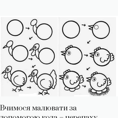
Вчимося малювати за
допомогою кола – черепаху,