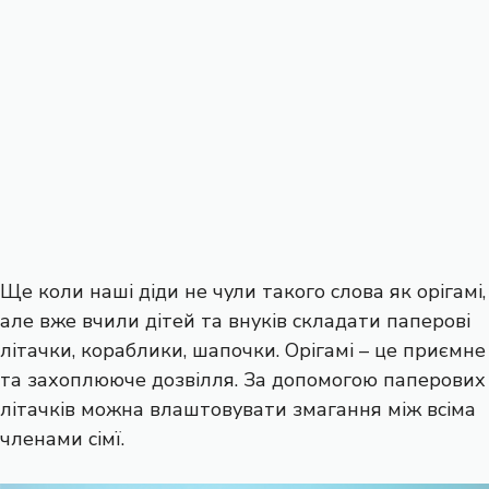
Ще коли наші діди не чули такого слова як орігамі,
але вже вчили дітей та внуків складати паперові
літачки, кораблики, шапочки. Орігамі – це приємне
та захоплююче дозвілля. За допомогою паперових
літачків можна влаштовувати змагання між всіма
членами сімї.