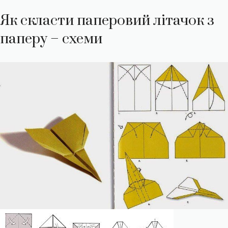
Як скласти паперовий літачок з
паперу – схеми