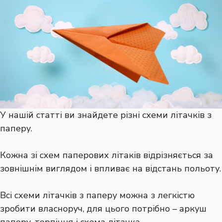
У нашій статті ви знайдете різні схеми літачків з
паперу.
Кожна зі схем паперових літаків відрізняється за
зовнішнім виглядом і впливає на відстань польоту.
Всі схеми літачків з паперу можна з легкістю
зробити власноруч, для цього потрібно – аркуш
паперу, терпіння і схема літачка.