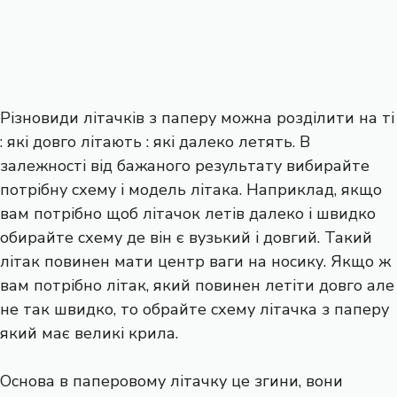
Різновиди літачків з паперу можна розділити на ті
: які довго літають : які далеко летять. В
залежності від бажаного результату вибирайте
потрібну схему і модель літака. Наприклад, якщо
вам потрібно щоб літачок летів далеко і швидко
обирайте схему де він є вузький і довгий. Такий
літак повинен мати центр ваги на носику. Якщо ж
вам потрібно літак, який повинен летіти довго але
не так швидко, то обрайте схему літачка з паперу
який має великі крила.
Основа в паперовому літачку це згини, вони