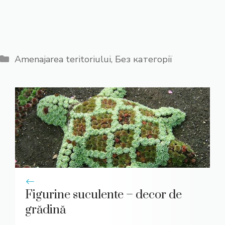
Categorii
Amenajarea teritoriului
,
Без категорії
Figurine suculente – decor de
grădină