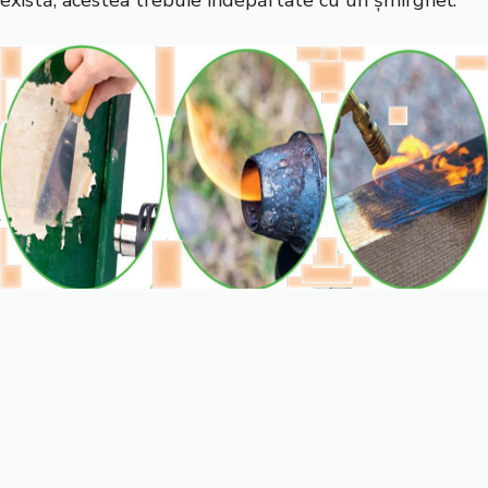
există, acestea trebuie îndepărtate cu un șmirghel.