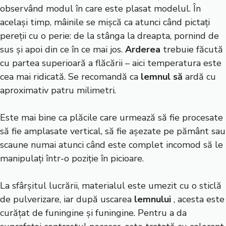
observând modul în care este plasat modelul. În
același timp, mâinile se mișcă ca atunci când pictați
pereții cu o perie: de la stânga la dreapta, pornind de
sus și apoi din ce în ce mai jos.
Arderea
trebuie făcută
cu partea superioară a flăcării – aici temperatura este
cea mai ridicată. Se recomandă ca
lemnul să
ardă cu
aproximativ patru milimetri.
Este mai bine ca plăcile care urmează să fie procesate
să fie amplasate vertical, să fie așezate pe pământ sau
scaune numai atunci când este complet incomod să le
manipulați într-o poziție în picioare.
La sfârșitul lucrării, materialul este umezit cu o sticlă
de pulverizare, iar după uscarea
lemnului
, acesta este
curățat de funingine și funingine. Pentru a da