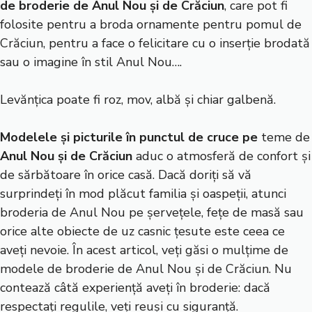
de broderie de Anul Nou și de Crăciun
, care pot fi
folosite pentru a broda ornamente pentru pomul de
Crăciun, pentru a face o felicitare cu o inserție brodată
sau o imagine în stil Anul Nou….
Levănțica poate fi roz, mov, albă și chiar galbenă.
Modelele și picturile în punctul de cruce pe
teme de
Anul Nou și de Crăciun
aduc o atmosferă de confort și
de sărbătoare în orice casă. Dacă doriți să vă
surprindeți în mod plăcut familia și oaspeții, atunci
broderia de Anul Nou pe șervețele, fețe de masă sau
orice alte obiecte de uz casnic țesute este ceea ce
aveți nevoie. În acest articol, veți găsi o mulțime de
modele de broderie de Anul Nou și de Crăciun. Nu
contează câtă experiență aveți în broderie: dacă
respectați regulile, veți reuși cu siguranță.