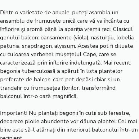
Dintr-o varietate de anuale, puteți asambla un
ansamblu de frumusețe unică care vă va încânta cu
înflorire și aromă până la apariția vremii reci. Clasicul
genului balcon: pansamente (viola), nasturțiu, lobelia,
petunia, snapdragon, alyssum. Acestea pot fi diluate
cu culoarea verbenei, mușețelul Cape, care se
caracterizează prin înflorire îndelungată. Mai recent,
begonia tuberculoasă a apărut în lista plantelor
preferate de balcon, care pot depăși chiar și un
trandafir cu frumusețea florilor, transformând
balconul într-o oază magnifică.
Important! Nu plantați begonii în cutii sub ferestre,
deoarece ploile abundente vor dăuna plantei. Cel mai
bine este să-l atârnați din interiorul balconului într-un
recipient.