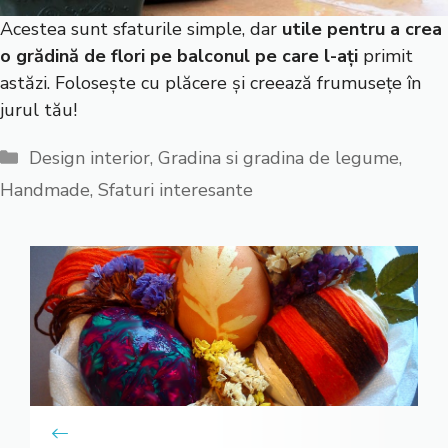
Acestea sunt sfaturile simple, dar
utile pentru a crea
o grădină de flori pe balconul pe care l-ați
primit
astăzi. Folosește cu plăcere și creează frumusețe în
jurul tău!
Categorii
Design interior
,
Gradina si gradina de legume
,
Handmade
,
Sfaturi interesante