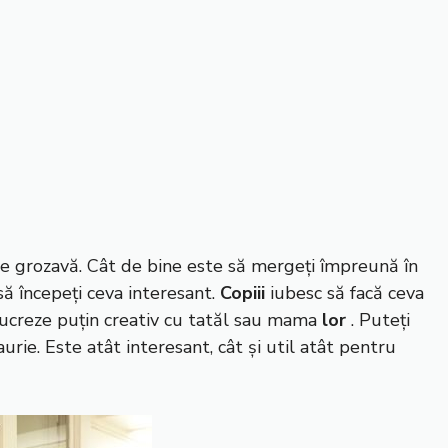
e grozavă. Cât de bine este să mergeți împreună în
să începeți ceva interesant.
Copiii
iubesc să facă ceva
ă lucreze puțin creativ cu tatăl sau mama
lor
. Puteți
ie. Este atât interesant, cât și util atât pentru