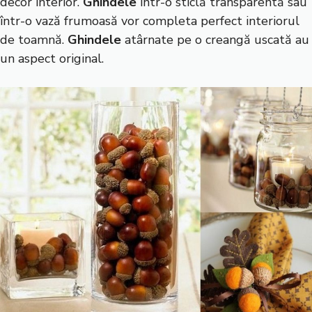
decor interior.
Ghindele
într-o sticlă transparentă sau
într-o vază frumoasă vor completa perfect interiorul
de toamnă.
Ghindele
atârnate pe o creangă uscată au
un aspect original.