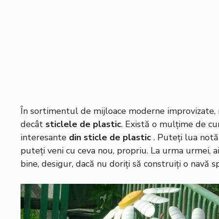
În sortimentul de mijloace moderne improvizate,
decât
sticlele de plastic
. Există o mulțime de cu
interesante
din sticle de plastic
. Puteți lua not
puteți veni cu ceva nou, propriu. La urma urmei, aic
bine, desigur, dacă nu doriți să construiți o navă sp