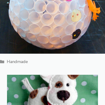
Categorii
Handmade