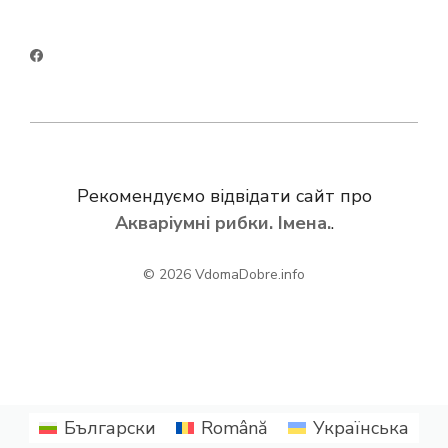
Рекомендуємо відвідати сайт про
Акваріумні рибки. Імена.
.
© 2026
VdomaDobre.info
Български
Română
Українська