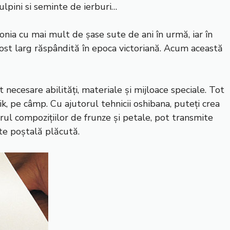
tulpini si seminte de ierburi…
ponia cu mai mult de șase sute de ani în urmă, iar în
fost larg răspândită în epoca victoriană. Acum această
t necesare abilități, materiale și mijloace speciale. Tot
ik, pe câmp. Cu ajutorul tehnicii oshibana, puteți crea
orul compozițiilor de frunze și petale, pot transmite
te poștală plăcută.