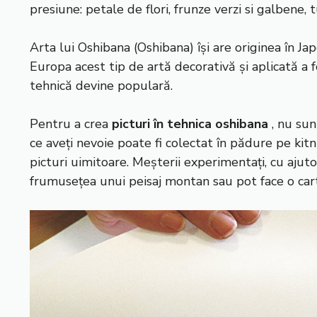
presiune: petale de flori, frunze verzi si galbene, 
Arta lui Oshibana (Oshibana) își are originea în Ja
Europa acest tip de artă decorativă și aplicată a 
tehnică devine populară.
Pentru a crea
picturi în tehnica oshibana
, nu sun
ce aveți nevoie poate fi colectat în pădure pe kitn
picturi uimitoare. Meșterii experimentați, cu ajut
frumusețea unui peisaj montan sau pot face o car