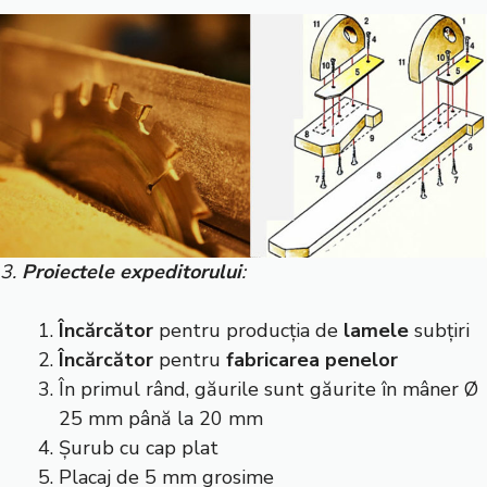
3.
Proiectele expeditorului
:
Încărcător
pentru producția de
lamele
subțiri
Încărcător
pentru
fabricarea penelor
În primul rând, găurile sunt găurite în mâner Ø
25 mm până la 20 mm
Șurub cu cap plat
Placaj de 5 mm grosime