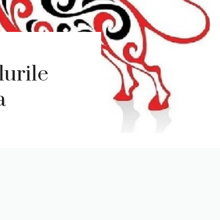
lurile
a