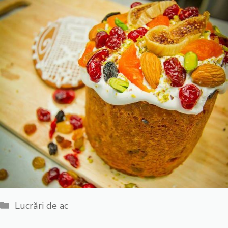
Categorii
Lucrări de ac