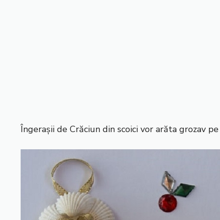
Îngerașii de Crăciun din scoici vor arăta grozav p