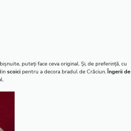
șnuite, puteți face ceva original. Și, de preferință, cu
din
scoici
pentru a decora bradul de Crăciun.
Îngerii de
l.