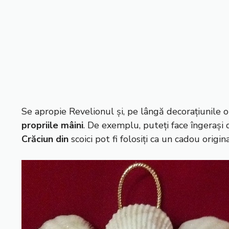
Se apropie Revelionul și, pe lângă decorațiunile obi
propriile mâini
. De exemplu, puteți face îngerași 
Crăciun din
scoici pot fi folosiți ca un cadou origina