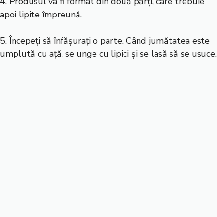
4. Produsul va fi format din două părți, care trebuie
apoi lipite împreună.
5. Începeți să înfășurați o parte. Când jumătatea este
umplută cu ață, se unge cu lipici și se lasă să se usuce.