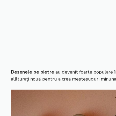
Desenele pe pietre
au devenit foarte populare în
alăturați nouă pentru a crea meșteșuguri minun