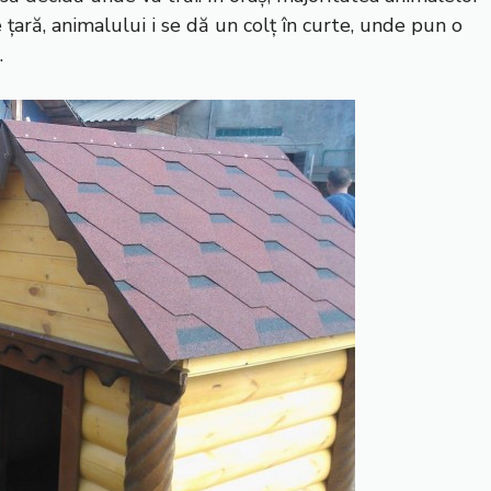
 țară, animalului i se dă un colț în curte, unde pun o
.