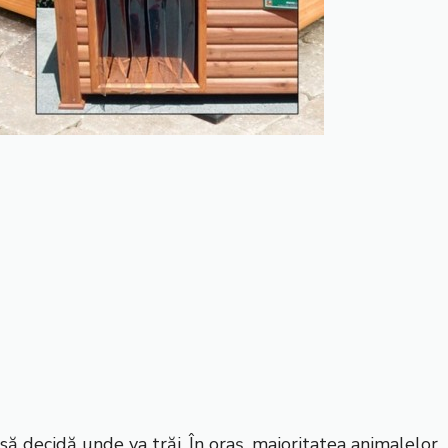
i să decidă unde va trăi. În oraș, majoritatea animalelor