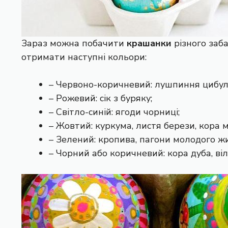
Зараз можна побачити
крашанки
різного заб
отримати наступні кольори:
– Червоно-коричневий: лушпиння цибулі
– Рожевий: сік з буряку;
– Світло-синій: ягоди чорниці;
– Жовтий: куркума, листя берези, кора м
– Зелений: кропива, пагони молодого жи
– Чорний або коричневий: кора дуба, віл