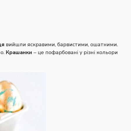
ця
вийшли яскравими, барвистими, ошатними.
но.
Крашанки
– це пофарбовані у різні кольори