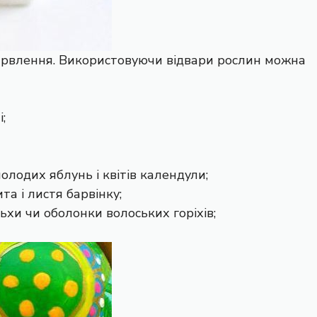
арвлення. Використовуючи відвари рослин можна
;
олодих яблунь і квітів календули;
та і листя барвінку;
ьхи чи оболонки волоських горіхів;