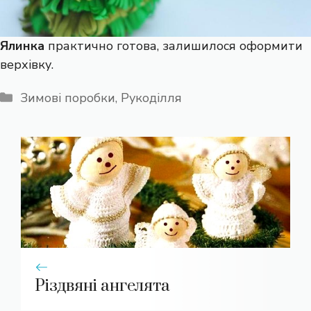
Ялинка
практично готова, залишилося оформити
верхівку.
Категорії
Зимові поробки
,
Рукоділля
Різдвяні ангелята