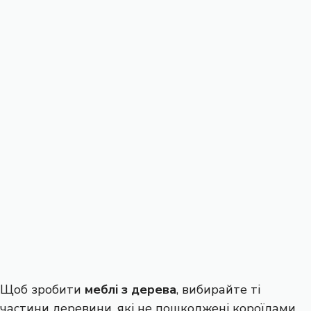
Щоб зробити
меблі з дерева
, вибирайте ті
частини деревини, які не пошкоджені короїдами,