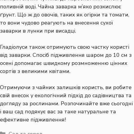
поливній воді. Чайна заварка м’яко розкислює
ґрунт. Що ж до овочів, таких як огірки та томати,
то вони чудово реагують на внесення сухої
заварки в лунки при висадці.
Гладіолуси також отримують свою частку користі
від заварки. Спосіб підживлення шаром до 10 см з
осені допомагає швидкому розмноженню цінних
сортів з великими квітами.
Отримуючи з чайних залишків користь, ви робите
свій внесок у екологічний підхід до садівництва та
догляду за рослинами. Розпочинайте вже сьогодні
і ваш сад подякує вас за таке натуральне та
ефективне підживлення!
Категорії