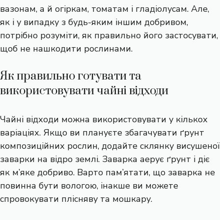
вазонам, а й огіркам, томатам і гладіолусам. Але,
як і у випадку з будь-яким іншим добривом,
потрібно розуміти, як правильно його застосувати,
щоб не нашкодити рослинами.
Як правильно готувати та
використовувати чайні відходи
Чайні відходи можна використовувати у кількох
варіаціях. Якщо ви плануєте збагачувати ґрунт
композиційних рослин, додайте склянку висушеної
заварки на відро землі. Заварка аерує ґрунт і діє
як м’яке добриво. Варто пам’ятати, що заварка не
повинна бути вологою, інакше ви можете
спровокувати плісняву та мошкару.