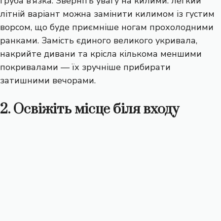
груба в’язка. Зверніть увагу на килими: легкий
літній варіант можна замінити килимом із густим
ворсом, що буде приємніше ногам прохолодними
ранками. Замість єдиного великого укривала,
накрийте дивани та крісла кількома меншими
покривалами — їх зручніше прибирати
затишними вечорами.
2. Освіжіть місце біля входу