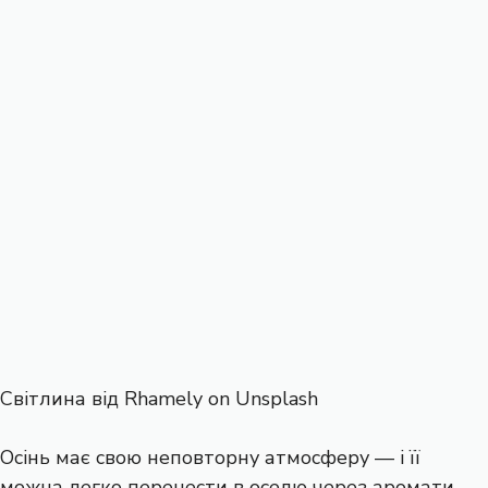
Світлина від Rhamely on Unsplash
Осінь має свою неповторну атмосферу — і її
можна легко перенести в оселю через аромати.