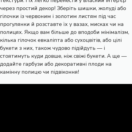
текстури. І їх легко перенести у власний інтер’єр
через простий декор! Зберіть шишки, жолуді або
гілочки із червоним і золотим листям під час
прогулянки й розставте їх у вазах, мисках чи на
полицях. Якщо вам більше до вподоби мінімалізм,
кілька гілочок евкаліпта або сухоцвітів, або
цілі
букети з них
, також чудово підійдуть — і
стоятимуть куди довше, ніж свіжі букети. А ще —
додайте гарбузи або декоративні плоди на
камінну полицю чи підвіконня!