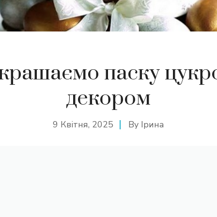
крашаємо паску цукр
декором
9 Квітня, 2025
By
Ірина