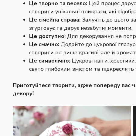
Це творчо та весело:
Цей процес дарує
створити унікальні прикраси, які відоб
Це сімейна справа:
Залучіть до цього за
згуртовує та дарує незабутні моменти.
Це доступно:
Для декорування не потріб
Це смачно:
Додайте до цукрової глазурі 
створити не лише красиві, але й аромат
Це символічно:
Цукрові квіти, хрестики
свято глибоким змістом та підкреслять
Приготуйтеся творити, адже попереду вас ч
декору!