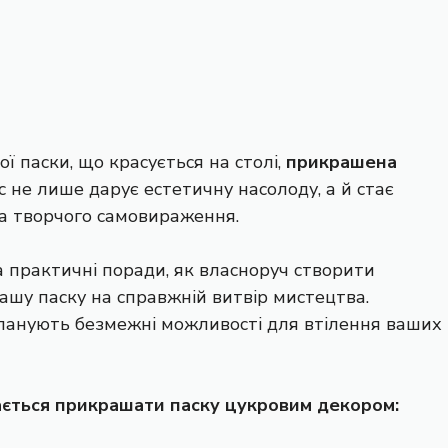
 паски, що красується на столі,
прикрашена
с не лише дарує естетичну насолоду, а й стає
а творчого самовираження.
та практичні поради, як власноруч створити
ашу паску на справжній витвір мистецтва.
е панують безмежні можливості для втілення ваших
ається прикрашати паску цукровим декором: