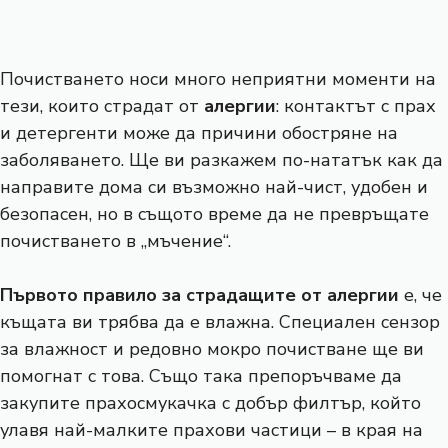
Почистването носи много неприятни моменти на
тези, които страдат от
алергии
: контактът с прах
и детергенти може да причини обостряне на
заболяването. Ще ви разкажем по-нататък как да
направите дома си възможно най-чист, удобен и
безопасен, но в същото време да не превръщате
почистването в „мъчение“.
Първото правило за страдащите от алергии
е, че
къщата ви трябва да е влажна. Специален сензор
за влажност и редовно мокро почистване ще ви
помогнат с това. Също така препоръчваме да
закупите прахосмукачка с добър филтър, който
улавя най-малките прахови частици – в края на