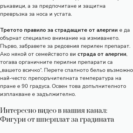
ръкавици, а за предпочитане и защитна
превръзка за носа и устата.
Третото правило за страдащите от алергии
е да
обърнат специално внимание на измиването.
Първо, забравете за редовния перилен препарат.
Ако някой от семейството ви
страда от алергии
,
тогава органичните перилни препарати са
„вашето всичко“. Перете спалното бельо възможно
най-често: препоръчителната температура на
пране е 90 градуса. Освен това допълнителното
изплакване е задължително.
Интересно видео в нашия канал:
Фигури от шперплат за градината