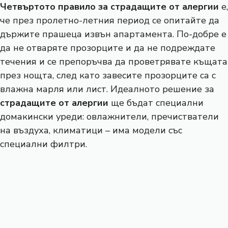
Четвъртото правило за страдащите от алергии
е,
че през пролетно-летния период се опитайте да
държите прашеца извън апартамента. По-добре е
да не отваряте прозорците и да не подреждате
течения и се препоръчва да проветрявате къщата
през нощта, след като завесите прозорците са с
влажна марля или лист. Идеалното решение за
страдащите от алергии
ще бъдат специални
домакински уреди: овлажнители, пречистватели
на въздуха, климатици – има модели със
специални филтри.