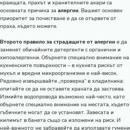
краищата, прахът и хранителните акари са
основната причина за
алергии
. Вашият основен
приоритет за почистване е да се отървете от
праха, където можете.
Второто правило за страдащите от алергии
е да
заменят обичайните детергенти с органични и
хипоалергенни. Обърнете специално внимание на
кухненските повърхности – в кухнята рискът от
мухъл и вредни микроорганизми е най-висок.
Редовно извършвайте „проверка“ в хладилника:
опитайте се да не оставяте храната да застоява.
Измийте водопровода възможно най-често, като
обърнете специално внимание на местата, където
гъбичките могат да се установят. Завесата и
килимът в банята също са изложени на риск. И
най-важното: не забравяйте да използвате гумени