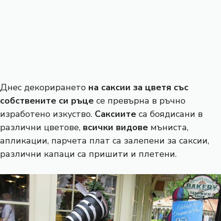
Днес декорирането
на саксии за цветя със
собствените си ръце
се превърна в ръчно
изработено изкуство.
Саксиите
са боядисани в
различни цветове,
всички видове
мъниста,
апликации, парчета плат са залепени за саксии,
различни капаци са пришити и плетени.