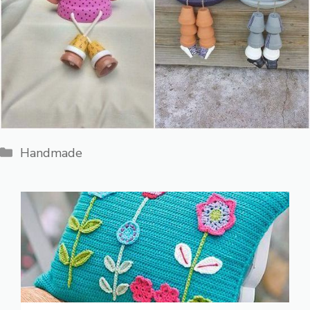
Категории
Handmade