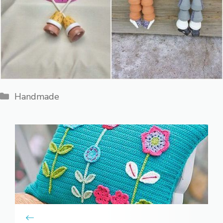
Categorii
Handmade