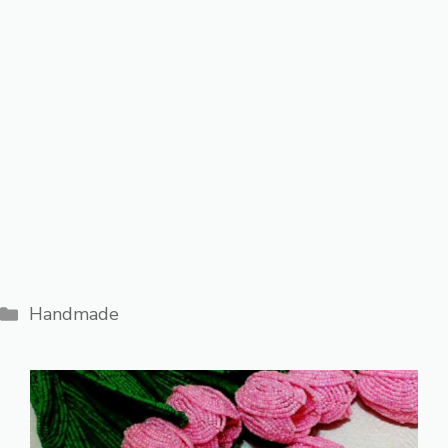
Категории
Handmade