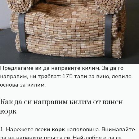
Предлагаме ви да направите килим. За да го
направим, ни трябват: 175 тапи за вино, лепило,
основа за килим.
Как да си направим килим от винен
корк
1. Нарежете всеки
корк
наполовина. Внимавайте
да не нараните пръста си. Най-добре е да се