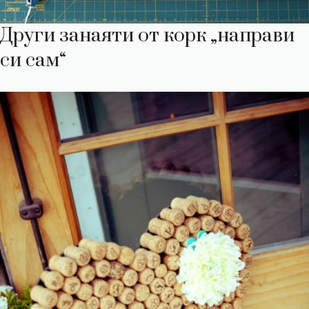
Други занаяти от корк „направи
си сам“