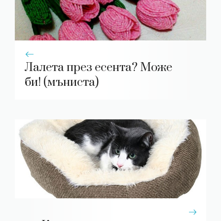
Лалета през есента? Може
би! (мъниста)