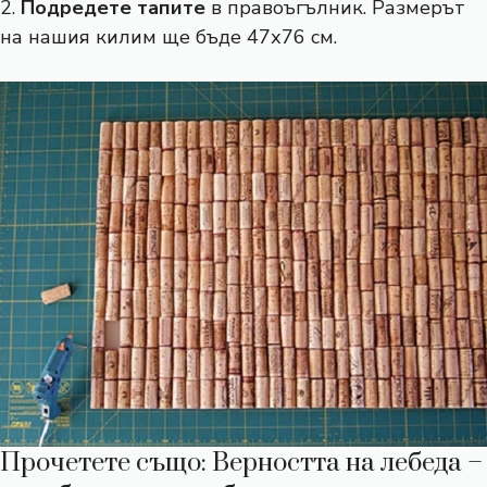
2.
Подредете тапите
в правоъгълник. Размерът
на нашия килим ще бъде 47х76 см.
Прочетете също:
Верността на лебеда –