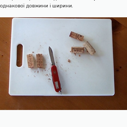
однакової довжини і ширини.