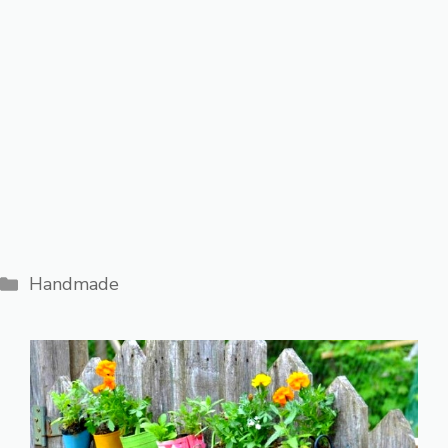
Категорії
Handmade