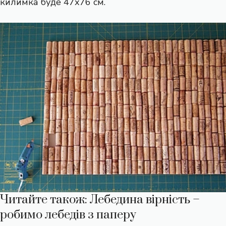
килимка буде 47х76 см.
Читайте також:
Лебедина вірність –
робимо лебедів з паперу