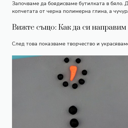
Започваме да боядисваме бутилката в бяло. Д
копчетата от черна полимерна глина, а чучур
Вижте също: Как да си направим
След това показваме творчество и украсява