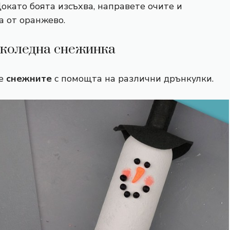
окато боята изсъхва, направете очите и
а от оранжево.
 коледна снежинка
ме
снежните
с помощта на различни дрънкулки.