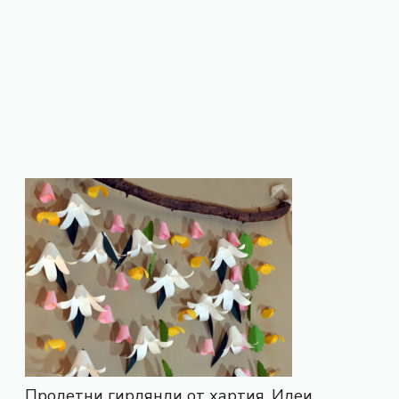
Пролетни гирлянди от хартия. Идеи.