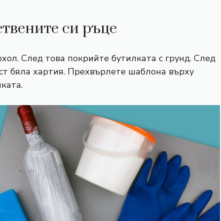
ствените си ръце
хол. След това покрийте бутилката с грунд. След
ст бяла хартия. Прехвърлете шаблона върху
ката.