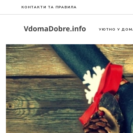
Към
КОНТАКТИ ТА ПРАВИЛА
съдържанието
УЮТНО У ДОМ