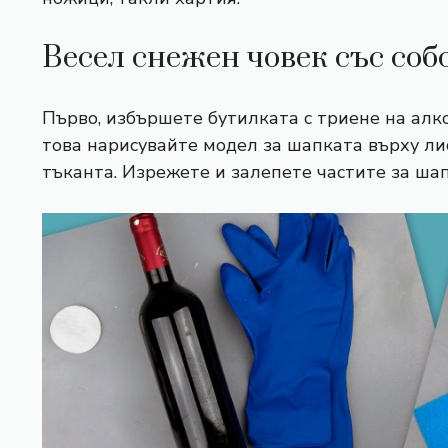
Весел снежен човек със соб
Първо, избършете бутилката с триене на алко
това нарисувайте модел за шапката върху ли
тъканта. Изрежете и залепете частите за шап