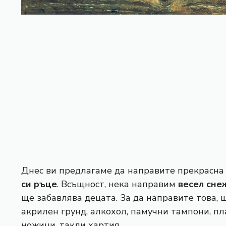
Днес ви предлагаме да направите прекрасна
си ръце
. Всъщност, нека направим
весел сне
ще забавлява децата. За да направите това, щ
акрилен грунд, алкохол, памучни тампони, пл
ножици, такли хартия.