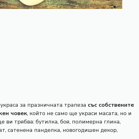
 украса за празничната трапеза
със собствените
жен човек
, който не само ще украси масата, но и
е ви трябва: бутилка, боя, полимерна глина,
ат, сатенена панделка, новогодишен декор,