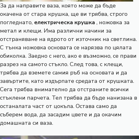
За да направите ваза, която може да бъде
окачена от стара крушка, ще ви трябва, строго
погледнато,
електрическа крушка
, ножовка за
метал и клещи. Има различни начини за
отстраняване на ядрото от източник на светлина.
С тънка ножовка основата се нарязва по цялата
обиколка. Заедно с него, ако е възможно, се прави
разрез на самото стъкло. След това, с клещи,
трябва да вземете самия ръб на основата и да
завъртите, като издърпате средата от крушката.
Сега трябва внимателно да отстраните всички
стъклени парчета. Тел трябва да бъде нанизана в
останалата част от цокъла. Остава само да
съберем вода, да засадим цвете и да окачим
домашната си ваза.