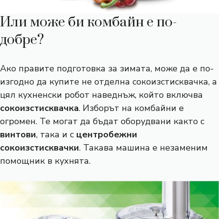
Или може би комбайн е по-
добре?
Ако правите подготовка за зимата, може да е по-
изгодно да купите не отделна сокоизстисквачка, а
цял кухненски робот наведнъж, който включва
сокоизстисквачка
. Изборът на комбайни е
огромен. Те могат да бъдат оборудвани както с
винтови
, така и с
центробежни
сокоизстисквачки
. Такава машина е незаменим
помощник в кухнята.