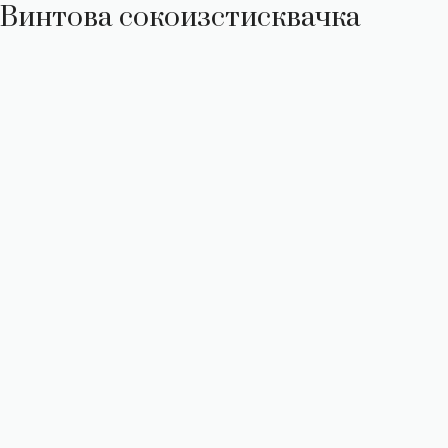
Винтова сокоизстисквачка