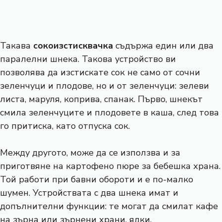
Такава
сокоизстисквачка
съдържа един или два
паралелни шнека. Такова устройство ви
позволява да изстискате сок не само от сочни
зеленчуци и плодове, но и от зеленчуци: зелеви
листа, маруля, коприва,
спанак
. Първо, шнекът
смила зеленчуците и плодовете в каша, след това
го притиска, като отпуска сок.
Между другото, може да се използва и за
приготвяне на картофено пюре за бебешка храна.
Той работи при бавни обороти и е по-малко
шумен. Устройствата с два шнека имат и
допълнителни функции: те могат да смилат кафе
на зърна или зърнени храни, ядки.