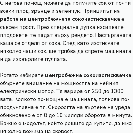
С негова помощ можете да получите сок от почти
всеки плод, зрънце и зеленчук. Принципът на
работа на центробежната сокоизстисквачка
е
съвсем прост. През специална дупка изсипвате
плодовете, те падат върху рендето. Настърганата
каша се отделя от сока. След като изстискате
няколко чаши сок, ще трябва да спрете машината
и да изхвърлите пулпата.
Когато избирате
центробежна сокоизстисквачка,
обърнете внимание на мощността на нейния
електрически мотор. Тя варира от 250 до 1300
вата. Колкото по-мощна е машината, толкова по-
продуктивна е тя. Скоростта на въртене на уреда
обикновено е от 8 до 10 хиляди оборота в минута.
Важно е моделът, който решите да купите, да има
няколко режима на скорост.