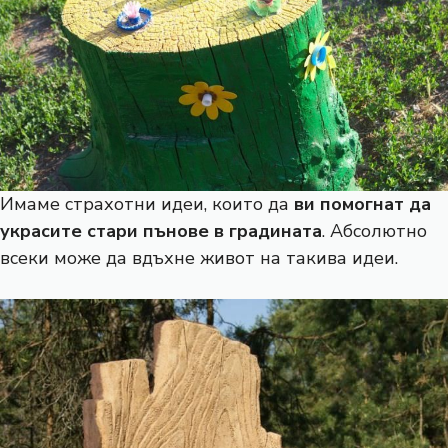
Имаме страхотни идеи, които да
ви помогнат да
украсите стари пънове в градината
. Абсолютно
всеки може да вдъхне живот на такива идеи.