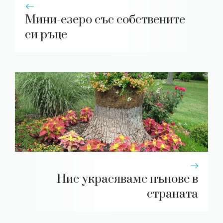
Мини-езеро със собствените
си ръце
Ние украсяваме пънове в
страната