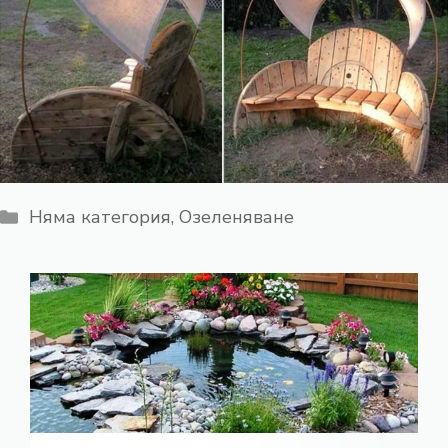
Категории
Няма категория
,
Озеленяване