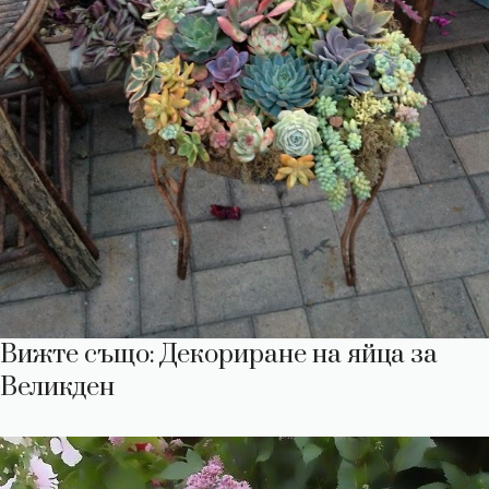
Вижте също: Декориране на яйца за
Великден