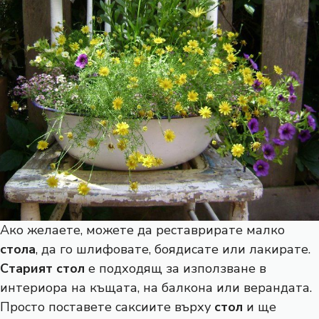
Ако желаете, можете да реставрирате малко
стола
, да го шлифовате, боядисате или лакирате.
Старият стол
е подходящ за използване в
интериора на къщата, на балкона или верандата.
Просто поставете саксиите върху
стол
и ще