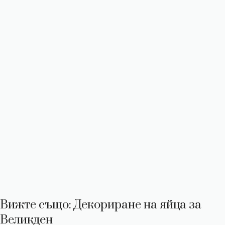
Вижте също: Декориране на яйца за
Великден