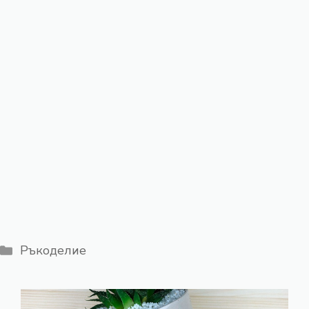
Категории
Ръкоделие