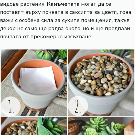
видове растения.
Камъчетата
могат да се
поставят върху почвата в саксията за цветя, това
важи с особена сила за сухите помещения, такъв
декор не само ще радва окото, но и ще предпази
почвата от прекомерно изсъхване.