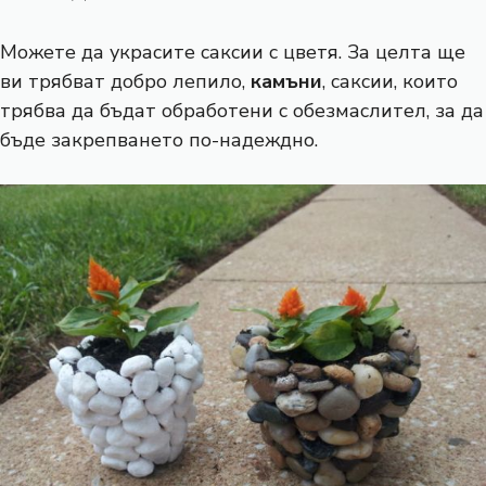
Можете да украсите саксии с цветя. За целта ще
ви трябват добро лепило,
камъни
, саксии, които
трябва да бъдат обработени с обезмаслител, за да
бъде закрепването по-надеждно.