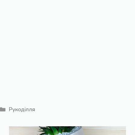
Категорії
Рукоділля