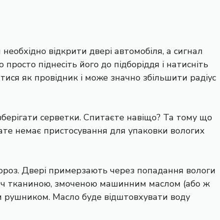
 необхідно відкрити двері автомобіля, а сигнал
 просто піднесіть його до підборіддя і натисніть
атися як провідник і може значно збільшити радіус
берігати серветки. Спитаєте навіщо? Та тому що
зате немає пристосування для упаковки вологих
ороз. Двері примерзають через попадання вологи
ач тканиною, змоченою машинним маслом (або ж
м рушником. Масло буде відштовхувати воду