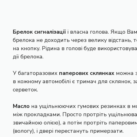
Брелок сигналізації
і власна голова. Якщо Вам
брелока не доходить через велику відстань, то
на кнопку. Рідина в голові буде використовув
дії брелока.
У багаторазових
паперових склянках
можна з
в кожному автомобілі є тримач для склянок, 
серветок.
Масло
на ущільнюючих гумових резинках в м
між прокладками. Просто протріть ущільнюв
звичайною олією), а потім протріть паперови
(вологу), і двері перестануть примерзати.