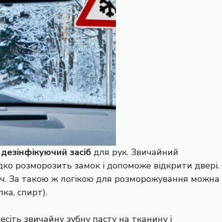
е
дезінфікуючий засіб
для рук. Звичайний
дко розморозить замок і допоможе відкрити двері.
юч. За такою ж логікою для розморожування можна
ка, спирт).
сіть звичайну зубну пасту на тканину і