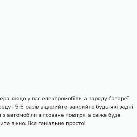
ера, якщо у вас
електромобіль
, а заряду батареї
реду і 5-6 разів відкрийте-закрийте будь-які задні
 з автомобіля зіпсоване повітря, а свіже буде
те вікно. Все геніальне просто!