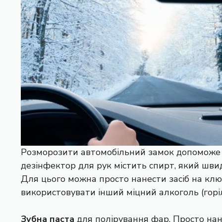
Розморозити автомобільний замок допомож
дезінфектор для рук містить спирт, який шви
Для цього можна просто нанести засіб на кл
використовувати інший міцний алкоголь (горіл
Зубна паста
для полірування фар. Просто нане