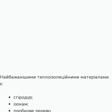
Найбажанішими теплоізоляційними матеріалами
є:
стіродур;
ізокам;
пробкове дерево.