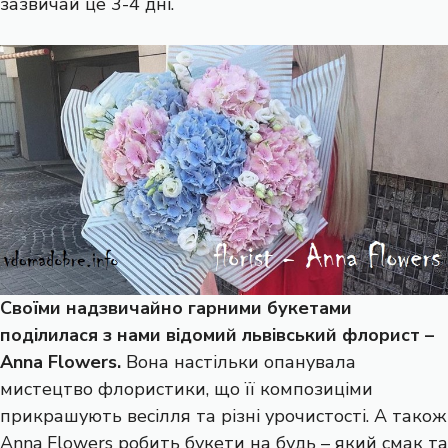
зазвичай це 3-4 дні.
Своїми надзвичайно гарними букетами
поділилася з нами відомий львівський флорист –
Anna Flowers.
Вона настільки опанувала
мистецтво флористики, що її композиціми
прикрашують весілля та різні урочистості. А також
Anna Flowers робить букети на будь – який смак та