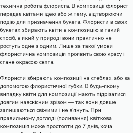
технічна робота флориста. В композиції флорист
передає квітами ідею або ж тему, відтворюючи
подію для призначення букета. Флористи в своїх
букетах збирають квіти в композицію в такий
спосіб, в який у природі вони практично не
ростуть одне з одним. Лише за такої умови
флористична композиція проявить свою красу і
стане окрасою свята.
Флористи збирають композиції на стеблах, або за
допомогою флористичної губки. В будь-якому
випадку квіти для композиції мають підрізатися
довгим навскісним зрізом — так вони довше
залишаються свіжими і не в’януть. При
правильному догляді (поливання) квіткова
композиція може простояти до 7 днів, хоча