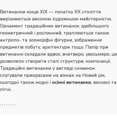
Витинанки кінця XIX — початку XX століття
вирізняються високою художньою майстерністю.
Орнамент традиційних витинанок здебільшого
геометричний і рослинний, трапляються також
антропо- та зооморфні фігурки, зображення
предметів побуту, архітектури тощо. Папір при
витинанні складали вдвоє, вчетверо, увосьмеро, це
дозволяло створити сталі структури, композиції.
Традиційні витинанки у вигляді сніжинок
слугували прикрасами на вікнах на Новий рік,
сьогодні також модні і
осінні витинанки
, весняні та
літні.
. . . . . . . .