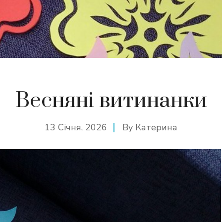
Весняні витинанки
13 Січня, 2026
By
Катерина