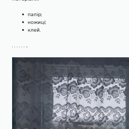
папір;
ножиці;
клей.
. . . . . . ..