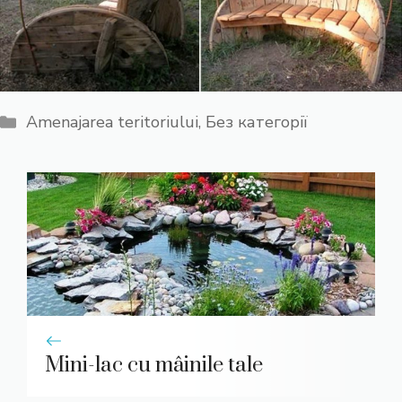
Categorii
Amenajarea teritoriului
,
Без категорії
Mini-lac cu mâinile tale